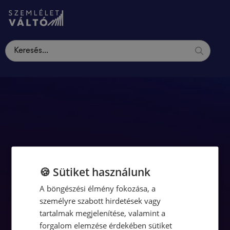
[wp_login_form]
🍪 Sütiket használunk
A böngészési élmény fokozása, a
személyre szabott hirdetések vagy
tartalmak megjelenítése, valamint a
forgalom elemzése érdekében sütiket