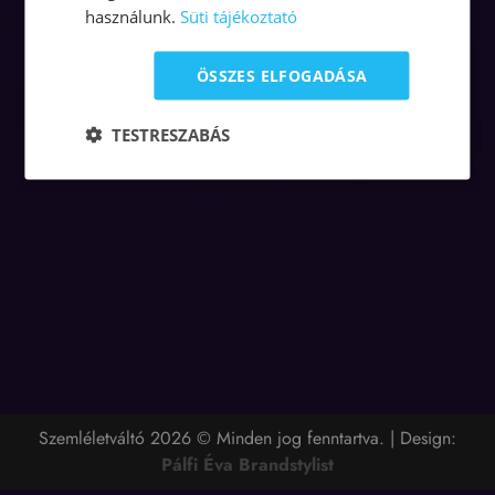
használunk.
Süti tájékoztató
ÖSSZES ELFOGADÁSA
TESTRESZABÁS
Szemléletváltó 2026 © Minden jog fenntartva. | Design:
Pálfi Éva Brandstylist