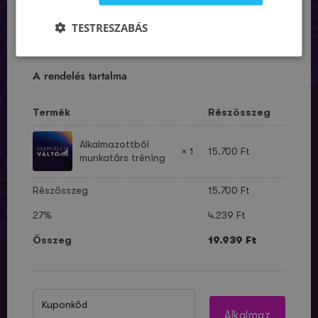
TESTRESZABÁS
A rendelés tartalma
Termék
Részösszeg
Alkalmazottból
× 1
15.700
Ft
munkatárs tréning
Részösszeg
15.700
Ft
27%
4.239
Ft
Összeg
19.939
Ft
Alkalmaz