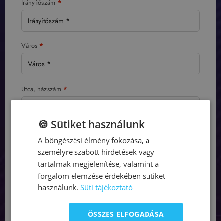
Irányítószám
*
Város
*
Utca, házszám
*
🍪 Sütiket használunk
Emelet, lépcsőház, lakás, stb.
(nem kötelező)
A böngészési élmény fokozása, a
személyre szabott hirdetések vagy
tartalmak megjelenítése, valamint a
forgalom elemzése érdekében sütiket
Telefonszám
*
használunk.
Süti tájékoztató
ÖSSZES ELFOGADÁSA