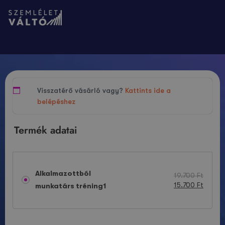
Visszatérő vásárló vagy?
Kattints ide a
belépéshez
Termék adatai
Alkalmazottból
19.700
Ft
15.700
Ft
munkatárs tréning
1