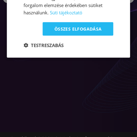
forgalom elemzése érdekében sütiket
használunk.
Süti tájékoztató
ÖSSZES ELFOGADÁSA
TESTRESZABÁS