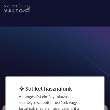
🍪 Sütiket használunk
A böngészési élmény fokozása, a
személyre szabott hirdetések vagy
tartalmak megjelenítése, valamint a