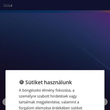
🍪 Sütiket használunk
A böngészési élmény fokozása, a
személyre szabott hirdetések vagy
tartalmak megjelenítése, valamint a
forgalom elemzése érdekében sütiket