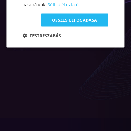
használunk.
Süti tájékoztató
ÖSSZES ELFOGADÁSA
TESTRESZABÁS