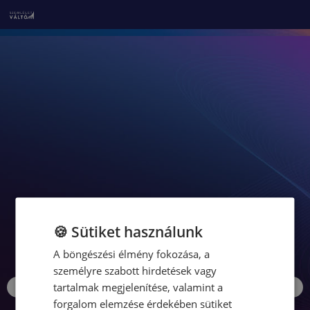
🍪 Sütiket használunk
A böngészési élmény fokozása, a
személyre szabott hirdetések vagy
tartalmak megjelenítése, valamint a
forgalom elemzése érdekében sütiket