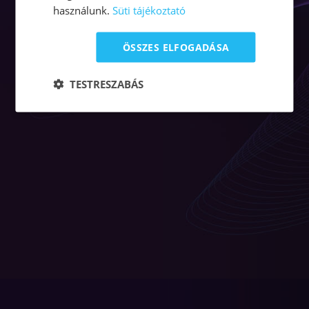
használunk.
Süti tájékoztató
ÖSSZES ELFOGADÁSA
TESTRESZABÁS