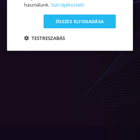
használunk.
Süti tájékoztató
ÖSSZES ELFOGADÁSA
TESTRESZABÁS