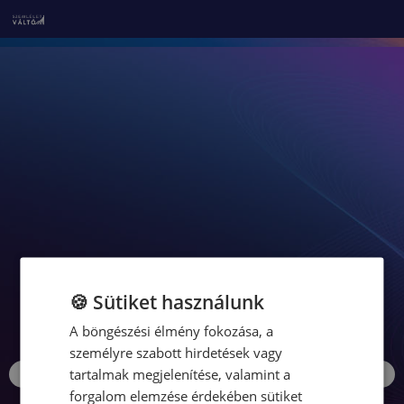
🍪 Sütiket használunk
A böngészési élmény fokozása, a
személyre szabott hirdetések vagy
tartalmak megjelenítése, valamint a
forgalom elemzése érdekében sütiket