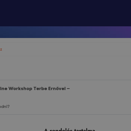
ez
ine Workshop Terbe Ernővel –
odni?
A rendelés tartalma