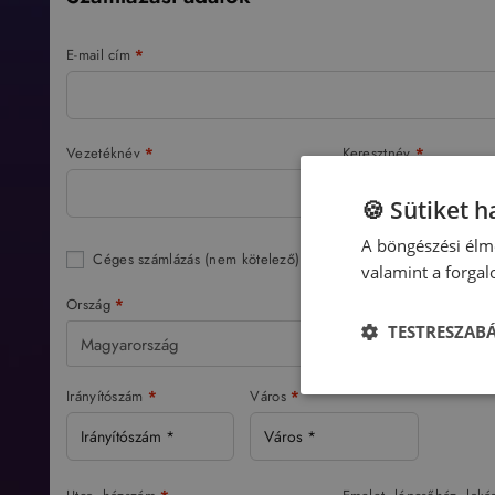
E-mail cím
*
Vezetéknév
*
Keresztnév
*
🍪 Sütiket 
A böngészési élmé
Céges számlázás
(nem kötelező)
valamint a forga
Ország
*
TESTRESZAB
Magyarország
Irányítószám
*
Város
*