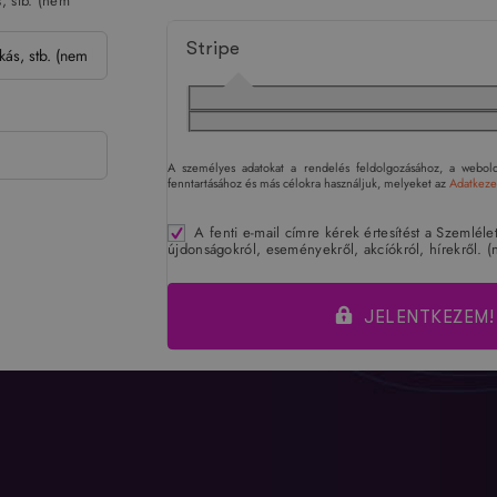
, stb.
(nem
Stripe
A személyes adatokat a rendelés feldolgozásához, a webold
fenntartásához és más célokra használjuk, melyeket az
Adatkezel
A fenti e-mail címre kérek értesítést a Szemléle
újdonságokról, eseményekről, akcíókról, hírekről.
(
JELENTKEZEM!