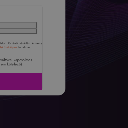
alon történő vásárlási élmény
si Szabályzat
tartalmaz.
tváltóval kapcsolatos
nem kötelező)