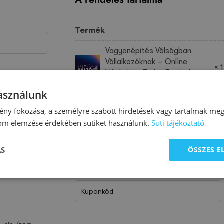
Termék
Vagyonépítés Válságban
Vállalkozóknak – Online
× 1
Workshop Terbe Ernővel –
2025.04.25.
használunk
Részösszeg
ny fokozása, a személyre szabott hirdetések vagy tartalmak megj
lom elemzése érdekében sütiket használunk.
Süti tájékoztató
27%
Összeg
ÁS
ÖSSZES 