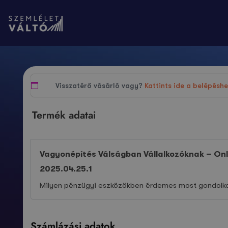
Visszatérő vásárló vagy?
Kattints ide a belépésh
Termék adatai
Vagyonépítés Válságban Vállalkozóknak – Onl
2025.04.25.
1
Milyen pénzügyi eszközökben érdemes most gondolk
Számlázási adatok