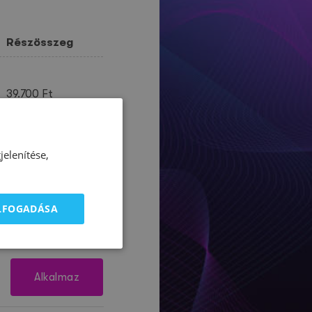
Részösszeg
39.700
Ft
39.700
Ft
elenítése,
10.719
Ft
50.419
Ft
ELFOGADÁSA
Alkalmaz