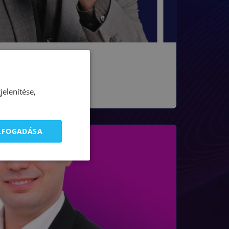
elenítése,
ELFOGADÁSA