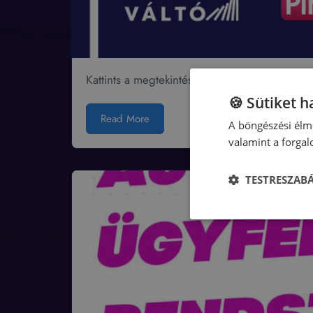
Kattints a megtekintéshez!
🍪 Sütiket 
Read More
A böngészési élmé
valamint a forga
TESTRESZAB