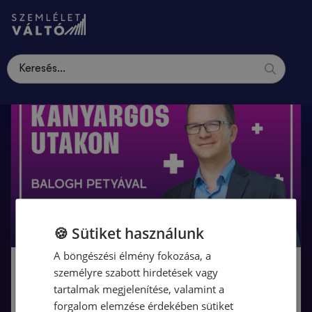
🍪 Sütiket használunk
A böngészési élmény fokozása, a
Kattints a megtekintéshez!
személyre szabott hirdetések vagy
tartalmak megjelenítése, valamint a
forgalom elemzése érdekében sütiket
Read More