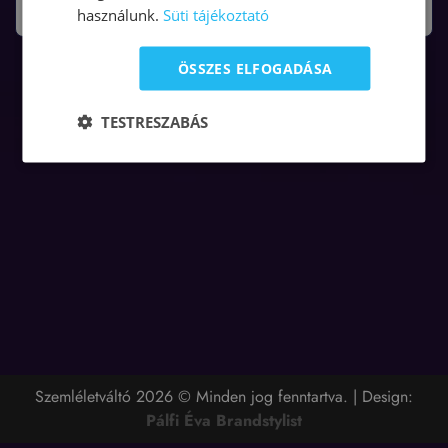
használunk.
Süti tájékoztató
ÖSSZES ELFOGADÁSA
TESTRESZABÁS
Szemléletváltó 2026 © Minden jog fenntartva. | Design:
Pálfi Éva Brandstylist