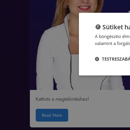
🍪 Sütiket 
A böngészési élmé
valamint a forga
TESTRESZAB
Kattints a megtekintéshez!
Read More