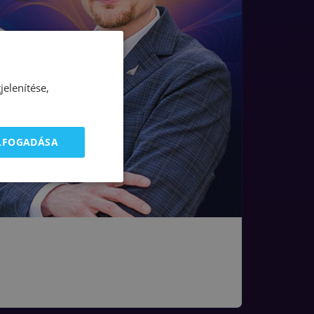
elenítése,
ELFOGADÁSA