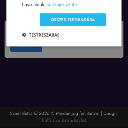
használunk.
Süti tájékoztató
ÖSSZES ELFOGADÁSA
Kattints a megtekintéshez!
TESTRESZABÁS
Read More
Szemléletváltó 2026 © Minden jog fenntartva. | Design:
Pálfi Éva Brandstylist