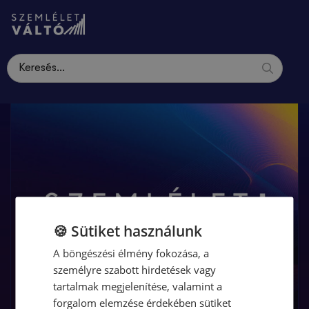
🍪 Sütiket használunk
A böngészési élmény fokozása, a
személyre szabott hirdetések vagy
tartalmak megjelenítése, valamint a
forgalom elemzése érdekében sütiket