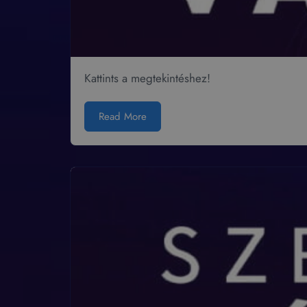
Kattints a megtekintéshez!
Read More