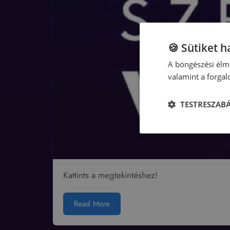
🍪 Sütiket 
A böngészési élmé
valamint a forga
TESTRESZAB
Kattints a megtekintéshez!
Read More