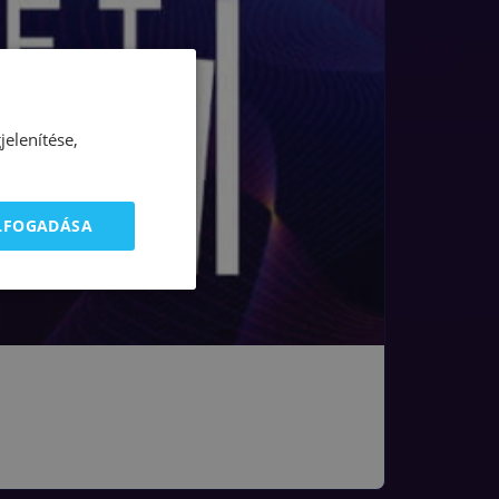
elenítése,
ELFOGADÁSA