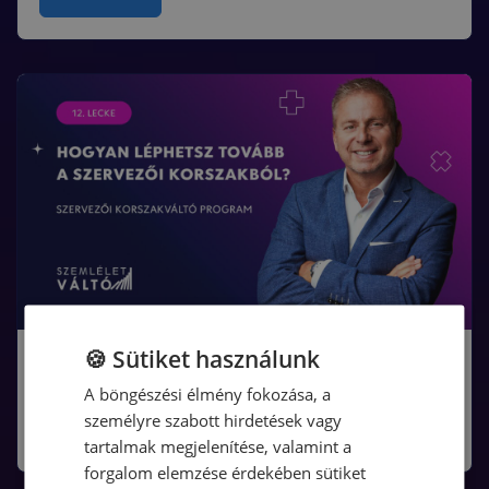
🍪 Sütiket használunk
Kattints a megtekintéshez!
A böngészési élmény fokozása, a
személyre szabott hirdetések vagy
Read More
tartalmak megjelenítése, valamint a
forgalom elemzése érdekében sütiket