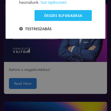
használunk.
Süti tájékoztató
ÖSSZES ELFOGADÁSA
TESTRESZABÁS
Kattints a megtekintéshez!
Read More