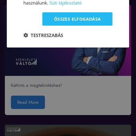
használunk.
Süti tájékoztató
ÖSSZES ELFOGADÁSA
TESTRESZABÁS
Kattints a megtekintéshez!
Read More