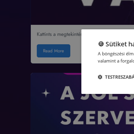
Kattints a megtekintéshez!
🍪 Sütiket 
Read More
A böngészési élmé
valamint a forga
TESTRESZAB