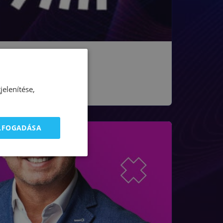
elenítése,
ELFOGADÁSA