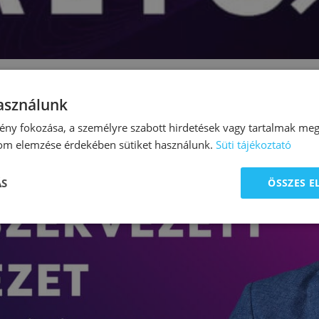
használunk
ny fokozása, a személyre szabott hirdetések vagy tartalmak megj
lom elemzése érdekében sütiket használunk.
Süti tájékoztató
ÁS
ÖSSZES 