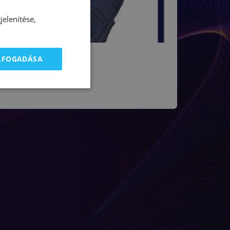
elenítése,
ELFOGADÁSA