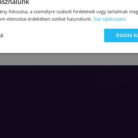
használunk
ny fokozása, a személyre szabott hirdetések vagy tartalmak megj
lom elemzése érdekében sütiket használunk.
Süti tájékoztató
ÁS
ÖSSZES 