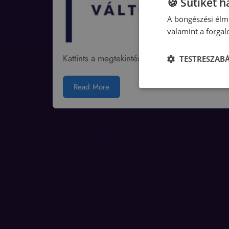
🍪 Sütiket 
A böngészési élmé
valamint a forga
Kattints a megtekintéshez!
TESTRESZAB
Read More