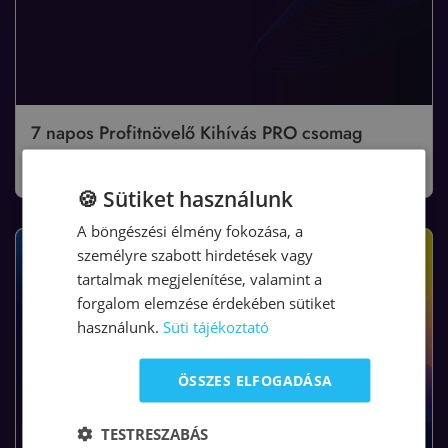
7 napos Profitnövelő Kihívás PRO csomag
19.700
Ft
+ áfa
🍪 Sütiket használunk
A böngészési élmény fokozása, a
személyre szabott hirdetések vagy
tartalmak megjelenítése, valamint a
forgalom elemzése érdekében sütiket
használunk.
Süti tájékoztató
ÖSSZES ELFOGADÁSA
TESTRESZABÁS