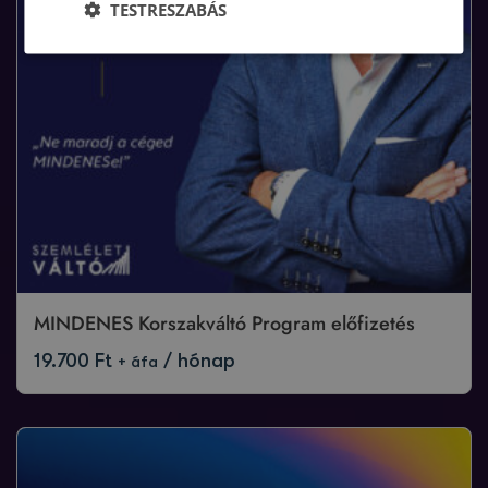
TESTRESZABÁS
MINDENES Korszakváltó Program előfizetés
19.700
Ft
/ hónap
+ áfa