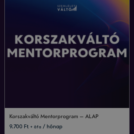
Korszakváltó Mentorprogram – ALAP
9.700
Ft
/ hónap
+ áfa