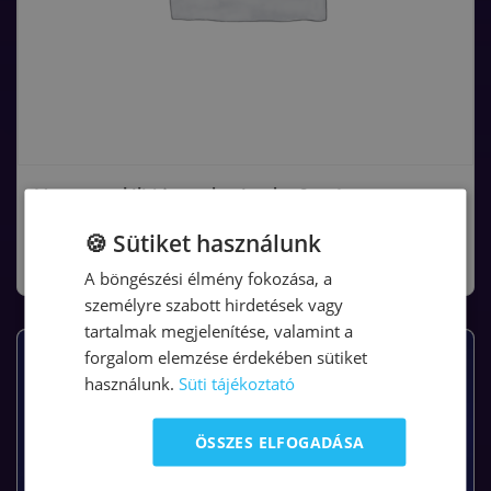
Hogyan találj jó munkatársakat? – Ingyenes
Útmutató
🍪 Sütiket használunk
0
Ft
+ áfa
A böngészési élmény fokozása, a
személyre szabott hirdetések vagy
tartalmak megjelenítése, valamint a
forgalom elemzése érdekében sütiket
használunk.
Süti tájékoztató
ÖSSZES ELFOGADÁSA