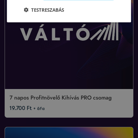
TESTRESZABÁS
7 napos Profitnövelő Kihívás PRO csomag
19.700
Ft
+ áfa