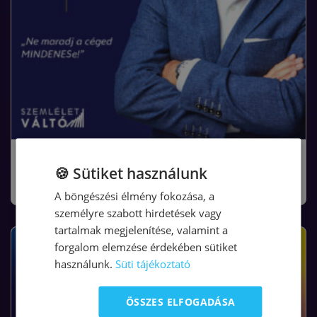
MINDENES Korszakváltó Program előfizetés
🍪 Sütiket használunk
19.700
Ft
/ hónap
+ áfa
A böngészési élmény fokozása, a
személyre szabott hirdetések vagy
tartalmak megjelenítése, valamint a
forgalom elemzése érdekében sütiket
használunk.
Süti tájékoztató
ÖSSZES ELFOGADÁSA