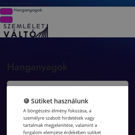
Skip to content
Hanganyagok
Hanganyagok
🍪 Sütiket használunk
A böngészési élmény fokozása, a
személyre szabott hirdetések vagy
tartalmak megjelenítése, valamint a
forgalom elemzése érdekében sütiket