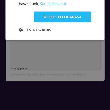
használunk.
Süti tájékoztató
ÖSSZES ELFOGADÁSA
TESTRESZABÁS
Szemléletváltó
·
Business Evolution Summit 2024 by Szemléletváltó