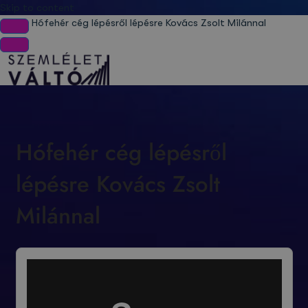
Skip to content
Hófehér cég lépésről lépésre Kovács Zsolt Milánnal
Hófehér cég lépésről
lépésre Kovács Zsolt
Milánnal