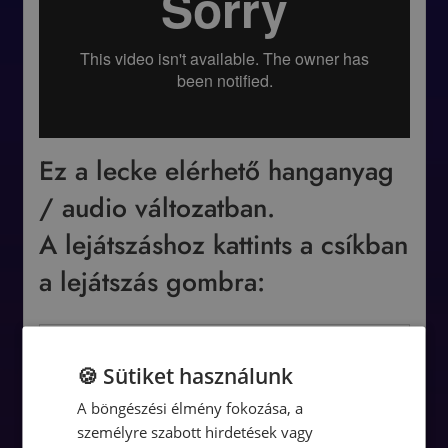
Ez a lecke elérhető hanganyag
/ audio változatban.
A lejátszáshoz kattints a csíkban
a lejátszás gombra:
Hófehér cég lépésről lépésre Kovács Zsolt Milánnal
🍪 Sütiket használunk
A böngészési élmény fokozása, a
Audió
00:00
00:00
személyre szabott hirdetések vagy
lejátszó