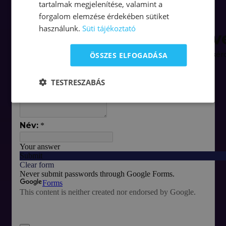
tartalmak megjelenítése, valamint a
1.
Hófehér cég lépésről lépésre Kovács Zsolt Milánnal
31:31
forgalom elemzése érdekében sütiket
használunk.
Süti tájékoztató
ÖSSZES ELFOGADÁSA
TESTRESZABÁS