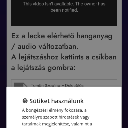
Ez a lecke elérhető hanganyag
/ audio változatban.
A lejátszáshoz kattints a csíkban
a lejátszás gombra:
Tomán Szabina – Delegálás
🍪 Sütiket használunk
Audió
00:00
00:00
A böngészési élmény fokozása, a
lejátszó
személyre szabott hirdetések vagy
1.
Tomán Szabina – Delegálás
1:07:54
tartalmak megjelenítése, valamint a