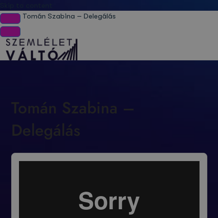
Skip to content
Tomán Szabina – Delegálás
Tomán Szabina –
Delegálás