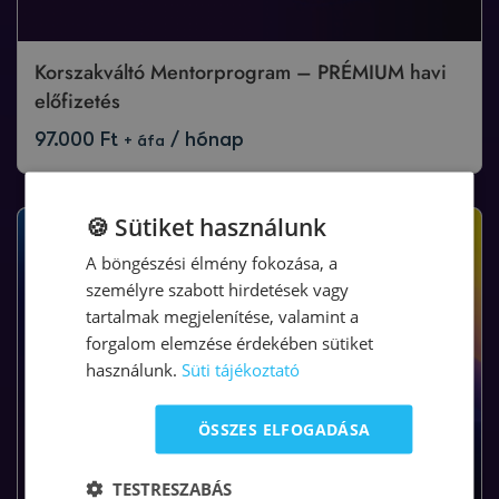
Korszakváltó Mentorprogram – PRÉMIUM havi
előfizetés
97.000
Ft
/ hónap
+ áfa
🍪 Sütiket használunk
A böngészési élmény fokozása, a
személyre szabott hirdetések vagy
tartalmak megjelenítése, valamint a
forgalom elemzése érdekében sütiket
használunk.
Süti tájékoztató
ÖSSZES ELFOGADÁSA
TESTRESZABÁS