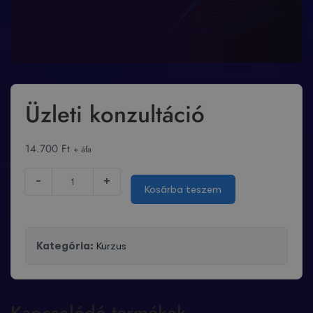
Üzleti konzultáció
14.700
Ft
+ áfa
-
+
Kosárba teszem
Kategória:
Kurzus