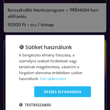
Korszakváltó Mentorprogram – PRÉMIUM havi
előfizetés
97.000
Ft
/ hónap
+ áfa
🍪 Sütiket használunk
A böngészési élmény fokozása, a
személyre szabott hirdetések vagy
tartalmak megjelenítése, valamint a
forgalom elemzése érdekében sütiket
használunk.
Süti tájékoztató
ÖSSZES ELFOGADÁSA
TESTRESZABÁS