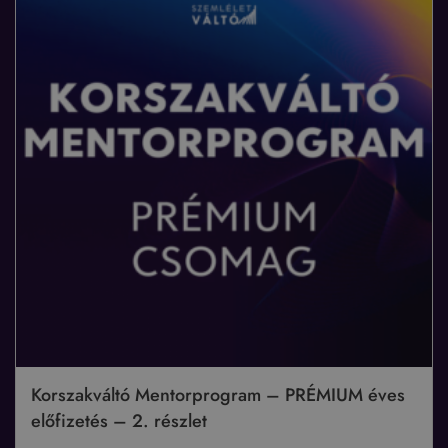
Korszakváltó Mentorprogram – PRÉMIUM éves
előfizetés – 2. részlet